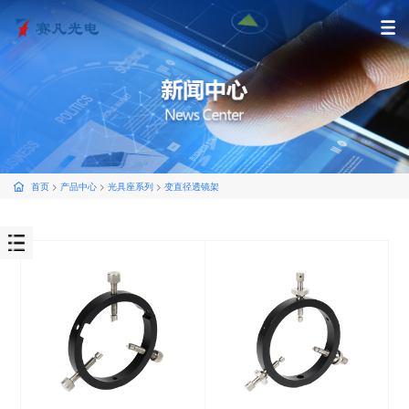
首页
>
产品中心
>
光具座系列
>
变直径透镜架